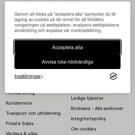
Genom att klicka på "acceptera alla" samtycker du till
lagring av cookies på din enhet för att förbättra
navigeringen på webbplatsen, analysera webbplatsens
användning och anpassa vår marknadsföring.
Acceptera alla
Om Bukowskis
Villkor
Avvisa icke-nödvändiga
Kontakta våra specialister
Bukipedia
Våra Fine Art-resultat
Systembolagets
Inställningar
dryckesauktioner
Nyheter
Press
Hemvärdering
Lediga tjänster
Kundservice
Bonhams - Alla auktioner
Transport och uthämtning
Integritetspolicy
Private Sales
Om cookies
Värdera & sälja