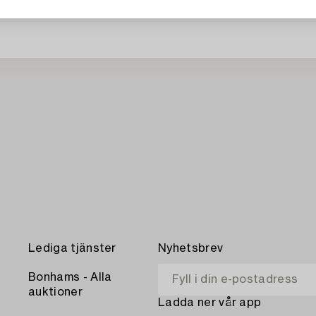
Din sökning gav ingen träff 
Lediga tjänster
Nyhetsbrev
Bonhams - Alla
auktioner
Ladda ner vår app