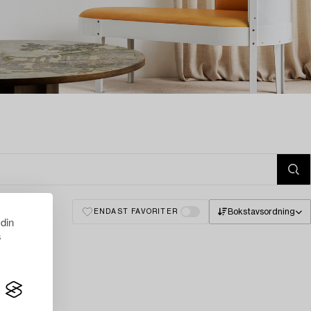
Bokstavsordning
ENDAST FAVORITER
 din
s