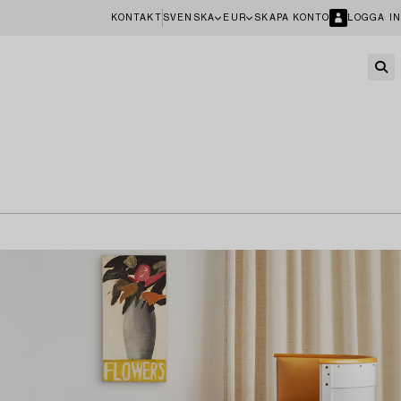
KONTAKT
SVENSKA
EUR
SKAPA KONTO
LOGGA IN