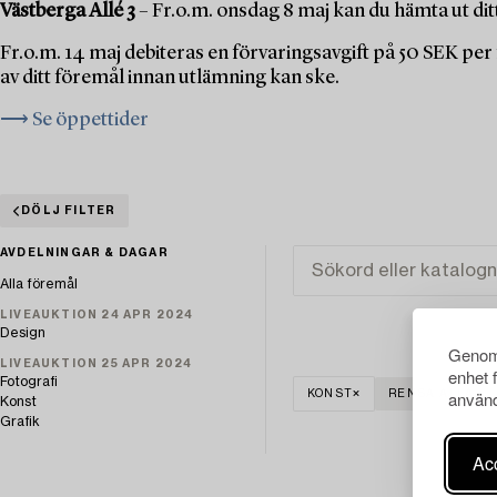
Västberga Allé 3
– Fr.o.m. onsdag 8 maj kan du hämta ut dit
Fr.o.m. 14 maj debiteras en förvaringsavgift på 50 SEK pe
av ditt föremål innan utlämning kan ske.
⟶ Se öppettider
DÖLJ FILTER
AVDELNINGAR & DAGAR
Alla föremål
LIVEAUKTION 24 APR 2024
Design
Genom 
LIVEAUKTION 25 APR 2024
enhet 
Fotografi
använd
KONST
RENSA ALLA
Konst
Grafik
Acc