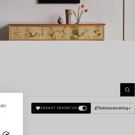
 din
Bokstavsordning
ENDAST FAVORITER
s