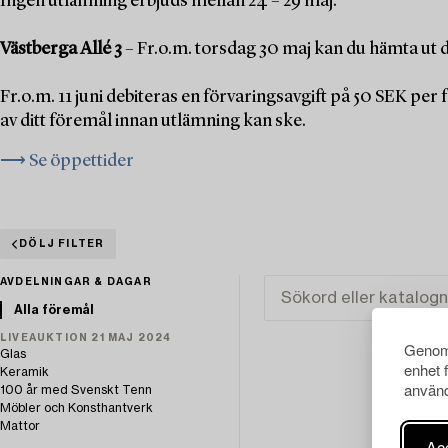
Ingen utlämning erbjuds mellan 24 – 29 maj.
Västberga Allé 3
– Fr.o.m. torsdag 30 maj kan du hämta ut d
Fr.o.m. 11 juni debiteras en förvaringsavgift på 50 SEK pe
av ditt föremål innan utlämning kan ske.
⟶ Se öppettider
DÖLJ FILTER
AVDELNINGAR & DAGAR
Alla föremål
LIVEAUKTION 21 MAJ 2024
Genom 
Glas
enhet 
Keramik
använd
100 år med Svenskt Tenn
Möbler och Konsthantverk
Mattor
Acc