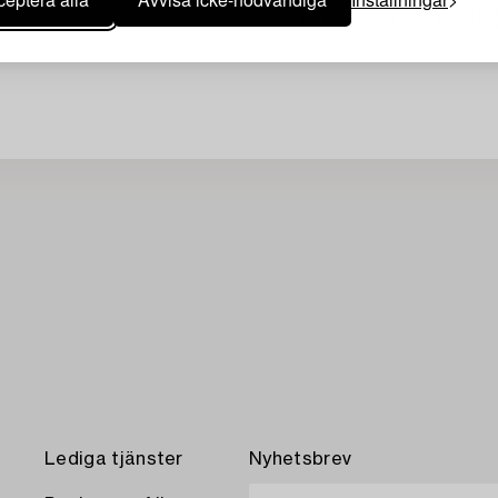
Din sökning gav ingen träff 
Lediga tjänster
Nyhetsbrev