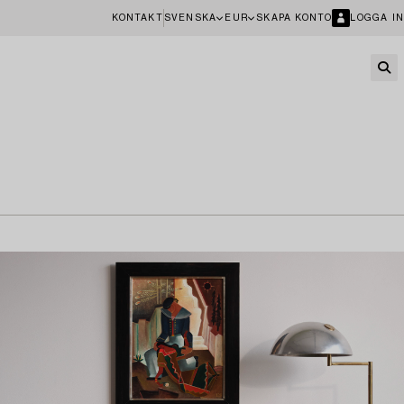
KONTAKT
SVENSKA
EUR
SKAPA KONTO
LOGGA IN