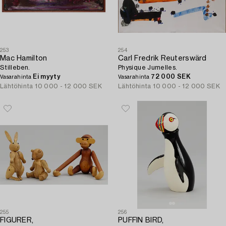
253
254
Mac Hamilton
Carl Fredrik Reuterswärd
Stilleben.
Physique Jumelles.
Ei myyty
72 000 SEK
Vasarahinta
Vasarahinta
Lähtöhinta
10 000 - 12 000 SEK
Lähtöhinta
10 000 - 12 000 SEK
255
256
FIGURER,
PUFFIN BIRD,