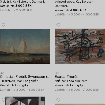
3 st, trä, Kay Bojesen, Danmark.
painted wood, Kay Bojesen,
3 000 SEK
Danmark.
Vasarahinta
3 800 SEK
Lähtöhinta
2 500 SEK
Vasarahinta
Lähtöhinta
3 000 - 4 000 SEK
257
258
Christian Fredrik Swensson (Svensson)
Esaias Thorén
Tillskriven, Man i segelbåt.
"Blå och röda punkter".
Ei myyty
Ei myyty
Vasarahinta
Vasarahinta
Lähtöhinta
3 000 - 4 000 SEK
Lähtöhinta
5 000 - 7 000 SEK