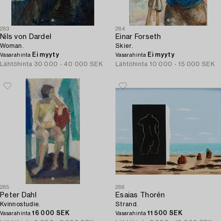
283
284
Nils von Dardel
Einar Forseth
Woman.
Skier.
Ei myyty
Ei myyty
Vasarahinta
Vasarahinta
Lähtöhinta
30 000 - 40 000 SEK
Lähtöhinta
10 000 - 15 000 SEK
285
286
Peter Dahl
Esaias Thorén
Kvinnostudie.
Strand.
16 000 SEK
11 500 SEK
Vasarahinta
Vasarahinta