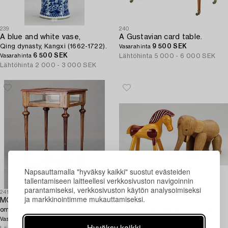
239
240
A blue and white vase,
A Gustavian card table.
Qing dynasty, Kangxi (1662-1722).
9 500 SEK
Vasarahinta
6 500 SEK
Lähtöhinta
5 000 - 6 000 SEK
Vasarahinta
Lähtöhinta
2 000 - 3 000 SEK
Napsauttamalla "hyväksy kaikki" suostut evästeiden
tallentamiseen laitteellesi verkkosivuston navigoinnin
parantamiseksi, verkkosivuston käytön analysoimiseksi
241
242
ja markkinointimme mukauttamiseksi.
MONTERBORD. Louis XVI-stil,
FIGURER,
omkring år 1900.
2 st, trä. Kay Bojesen, Danmark.
4 200 SEK
2 000 SEK
Vasarahinta
Vasarahinta
Hyväksy kaikki