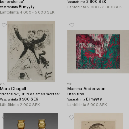
benevolence".
3 800 SEK
Vasarahinta
Ei myyty
Lähtöhinta
2 000 - 3 000 SEK
Vasarahinta
Lähtöhinta
4 000 - 5 000 SEK
235
236
Marc Chagall
Mamma Andersson
"Nozdriov", ur: "Les ames mortes".
Utan titel.
3 500 SEK
Ei myyty
Vasarahinta
Vasarahinta
Lähtöhinta
2 000 SEK
Lähtöhinta
5 000 SEK