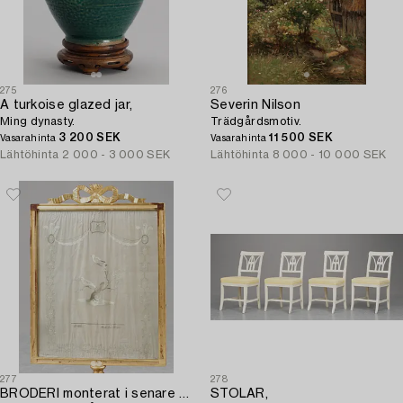
275
276
A turkoise glazed jar,
Severin Nilson
Ming dynasty.
Trädgårdsmotiv.
3 200 SEK
11 500 SEK
Vasarahinta
Vasarahinta
Lähtöhinta
2 000 - 3 000 SEK
Lähtöhinta
8 000 - 10 000 SEK
277
278
BRODERI monterat i senare eldskärm. Broderiet 66x55,
STOLAR,