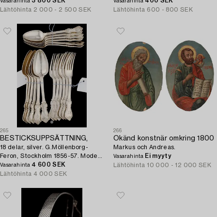
3 800 SEK
400 SEK
Vasarahinta
Vasarahinta
Lähtöhinta
2 000 - 2 500 SEK
Lähtöhinta
600 - 800 SEK
265
266
BESTICKSUPPSÄTTNING,
Okänd konstnär omkring 1800
18 delar, silver. G.Möllenborg-
Markus och Andreas.
Feron, Stockholm 1856-57. Modell
Ei myyty
Vasarahinta
Olga.
4 600 SEK
Lähtöhinta
10 000 - 12 000 SEK
Vasarahinta
Lähtöhinta
4 000 SEK