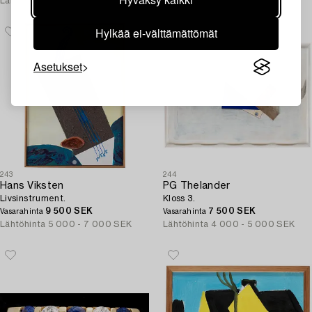
Lähtöhinta
5 000 - 7 000 SEK
Lähtöhinta
3 000 SEK
Hylkää ei-välttämättömät
Asetukset
243
244
Hans Viksten
PG Thelander
Livsinstrument.
Kloss 3.
9 500 SEK
7 500 SEK
Vasarahinta
Vasarahinta
Lähtöhinta
5 000 - 7 000 SEK
Lähtöhinta
4 000 - 5 000 SEK