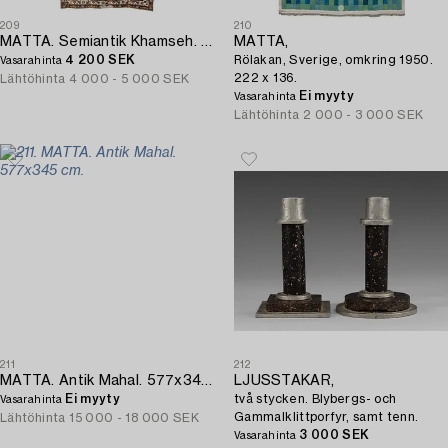
209
210
MATTA. Semiantik Khamseh. 267x150 cm.
MATTA,
4 200 SEK
Rölakan, Sverige, omkring 1950.
Vasarahinta
222 x 136.
Lähtöhinta
4 000 - 5 000 SEK
Ei myyty
Vasarahinta
Lähtöhinta
2 000 - 3 000 SEK
211
212
MATTA. Antik Mahal. 577x345 cm.
LJUSSTAKAR,
Ei myyty
två stycken. Blybergs- och
Vasarahinta
Gammalklittporfyr, samt tenn.
Lähtöhinta
15 000 - 18 000 SEK
3 000 SEK
Vasarahinta