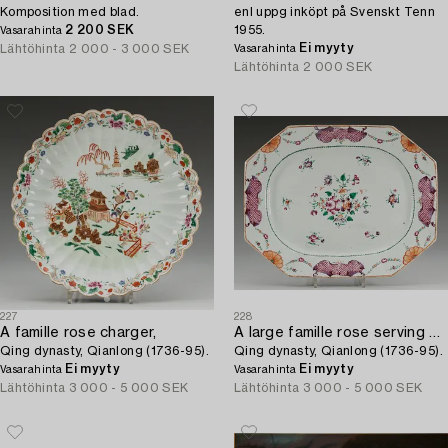
Komposition med blad.
enl uppg inköpt på Svenskt Tenn
2 200 SEK
1955.
Vasarahinta
Ei myyty
Lähtöhinta
2 000 - 3 000 SEK
Vasarahinta
Lähtöhinta
2 000 SEK
227
228
A famille rose charger,
A large famille rose serving dish,
Qing dynasty, Qianlong (1736-95).
Qing dynasty, Qianlong (1736-95).
Ei myyty
Ei myyty
Vasarahinta
Vasarahinta
Lähtöhinta
3 000 - 5 000 SEK
Lähtöhinta
3 000 - 5 000 SEK