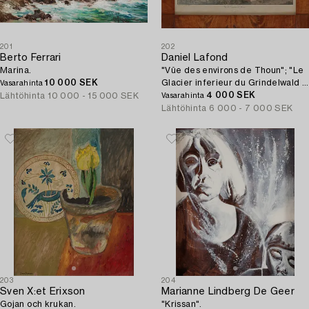
201
202
Berto Ferrari
Daniel Lafond
Marina.
"Vûe des environs de Thoun"; "Le
10 000 SEK
Glacier inferieur du Grindelwald &
Vasarahinta
le Mont Eiger"; Vue d'Interlaken";
4 000 SEK
Lähtöhinta
10 000 - 15 000 SEK
Vasarahinta
"Le Glacier superiuer du
Lähtöhinta
6 000 - 7 000 SEK
Grindelwald & le Mont
Wetterhorn" (4).
203
204
Sven X:et Erixson
Marianne Lindberg De Geer
Gojan och krukan.
"Krissan".