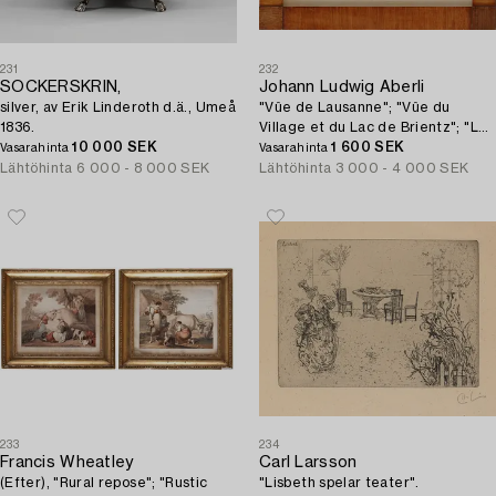
231
232
SOCKERSKRIN,
Johann Ludwig Aberli
silver, av Erik Linderoth d.ä., Umeå
"Vûe de Lausanne"; "Vûe du
1836.
Village et du Lac de Brientz"; "La
10 000 SEK
Vallé Oberhasli" (3).
1 600 SEK
Vasarahinta
Vasarahinta
Lähtöhinta
6 000 - 8 000 SEK
Lähtöhinta
3 000 - 4 000 SEK
233
234
Francis Wheatley
Carl Larsson
(Efter), "Rural repose"; "Rustic
"Lisbeth spelar teater".