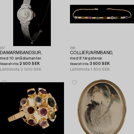
267
268
DAMARMBANDSUR,
COLLIER/ARMBAND,
med 10 smådiamanter.
med 8 färgstenar.
2 500 SEK
3 500 SEK
Vasarahinta
Vasarahinta
Lähtöhinta
2 000 SEK
Lähtöhinta
1 500 SEK