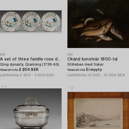
229
230
A set of three famille rose dinner plates,
Okänd konstnär 1800-tal
Qing dynasty, Qianlong (1736-95).
Stilleben med fiskar.
2 200 SEK
Ei myyty
Vasarahinta
Vasarahinta
Lähtöhinta
2 500 - 3 000 SEK
Lähtöhinta
12 000 - 15 000 SEK