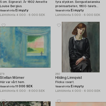
5 cm. Signerat: År 1802 Annette
fyra stycken. Sengustavianska
Louise Bergius.
provinsarbeten, 1800-talets
Ei myyty
början.
Ei myyty
Vasarahinta
Vasarahinta
Lähtöhinta
4 000 - 6 000 SEK
Lähtöhinta
5 000 - 6 000 SEK
279
280
Stellan Mörner
Hilding Linnqvist
Här var vårt hem.
Flicka i svart.
11 000 SEK
Ei myyty
Vasarahinta
Vasarahinta
Lähtöhinta
6 000 - 8 000 SEK
Lähtöhinta
4 000 - 6 000 SEK