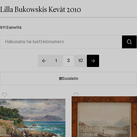
Lilla Bukowskis Kevät 2010
911 Esinettä
1
3
10
Suodatin