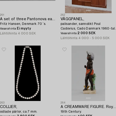
261
262
A set of three Pantonova easy chairs by Verner Panton,
VÄGGPANEL,
Fritz Hansen, Denmark 70´s.
palisander, sannolikt Poul
Ei myyty
Cadovius, Cado Danmark 1960-tal.
Vasarahinta
2 000 SEK
Lähtöhinta
4 000 SEK
Vasarahinta
Lähtöhinta
4 000 - 5 000 SEK
263
264
COLLIER,
A CREAMWARE FIGURE. Royal Copenhagen,
odlade pärlor, ca 7 mm.
19th Century.