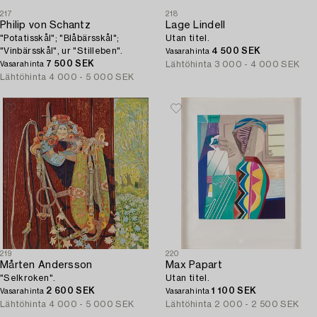
217
218
Philip von Schantz
Lage Lindell
"Potatisskål"; "Blåbärsskål";
Utan titel.
"Vinbärsskål", ur "Stilleben".
4 500 SEK
Vasarahinta
7 500 SEK
Lähtöhinta
3 000 - 4 000 SEK
Vasarahinta
Lähtöhinta
4 000 - 5 000 SEK
219
220
Mårten Andersson
Max Papart
"Selkroken".
Utan titel.
2 600 SEK
1 100 SEK
Vasarahinta
Vasarahinta
Lähtöhinta
4 000 - 5 000 SEK
Lähtöhinta
2 000 - 2 500 SEK