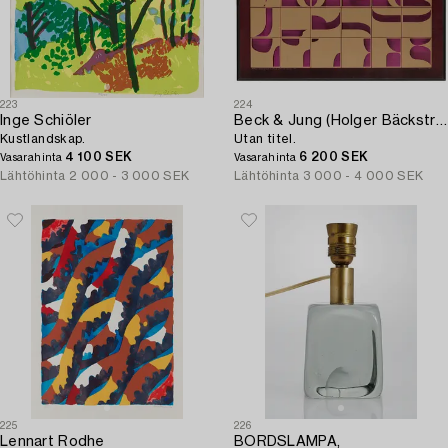
223
224
Inge Schiöler
Beck & Jung (Holger Bäckström & Bo Ljungberg)
Kustlandskap.
Utan titel.
4 100 SEK
6 200 SEK
Vasarahinta
Vasarahinta
Lähtöhinta
2 000 - 3 000 SEK
Lähtöhinta
3 000 - 4 000 SEK
225
226
Lennart Rodhe
BORDSLAMPA,