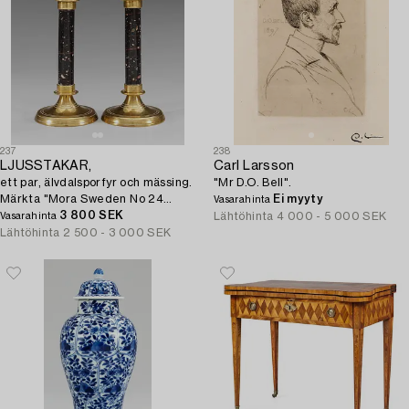
237
238
LJUSSTAKAR,
Carl Larsson
ett par, älvdalsporfyr och mässing.
"Mr D.O. Bell".
Märkta "Mora Sweden No 24
Ei myyty
Vasarahinta
(resp 23) A. J. 1990".
3 800 SEK
Lähtöhinta
4 000 - 5 000 SEK
Vasarahinta
Lähtöhinta
2 500 - 3 000 SEK