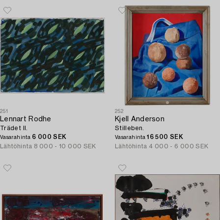
251
252
Lennart Rodhe
Kjell Anderson
Trädet II.
Stilleben.
6 000 SEK
16 500 SEK
Vasarahinta
Vasarahinta
Lähtöhinta
8 000 - 10 000 SEK
Lähtöhinta
4 000 - 6 000 SEK