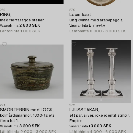
269
270
RING,
Louis Icart
med flerfäragde stenar.
Ung kvinna med arapapegoja.
2 800 SEK
Ei myyty
Vasarahinta
Vasarahinta
Lähtöhinta
1 000 SEK
Lähtöhinta
6 000 - 8 000 SEK
271
272
SMÖRTERRIN med LOCK,
LJUSSTAKAR,
kolmårdsmarmor, 1800-talets
ett par, silver. icke identif stmplr.
förra hälft.
Empire.
3 200 SEK
13 000 SEK
Vasarahinta
Vasarahinta
Lähtöhinta
2 000 - 3 000 SEK
Lähtöhinta
4 000 - 6 000 SEK