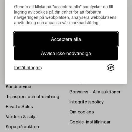
Genom att klicka på "acceptera alla" samtycker du till
lagring av cookies på din enhet för att förbättra
navigeringen på webbplatsen, analysera webbplatsens
användning och anpassa vår marknadsföring.
Om Bukowskis
Villkor
Acceptera alla
Kontakta våra specialister
Bukipedia
Avvisa icke-nödvändiga
Våra Fine Art-resultat
Systembolagets
dryckesauktioner
Inställningar
Nyheter
Press
Hemvärdering
Lediga tjänster
Kundservice
Bonhams - Alla auktioner
Transport och uthämtning
Integritetspolicy
Private Sales
Om cookies
Värdera & sälja
Cookie-inställningar
Köpa på auktion