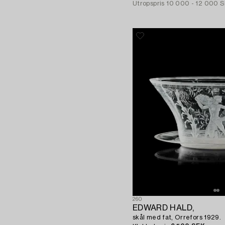
Utropspris
10 000 - 12 000 
260
EDWARD HALD,
skål med fat, Orrefors 1929.