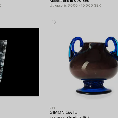
Klubbat pris
15 000 SEK
K
Utropspris
8 000 - 10 000 SEK
264
SIMON GATE,
vas, graal, Orrefors 1917.