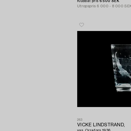
Klubbat pris
6 500 SEK
Utropspris
6 000 - 8 000 SE
263
VICKE LINDSTRAND,
vas, Orrefors 1936.