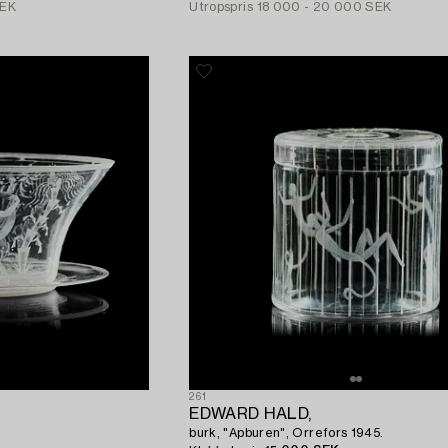
SEK
Utropspris
18 000 - 20 000 SEK
261
EDWARD HALD,
burk, "Apburen", Orrefors 1945.