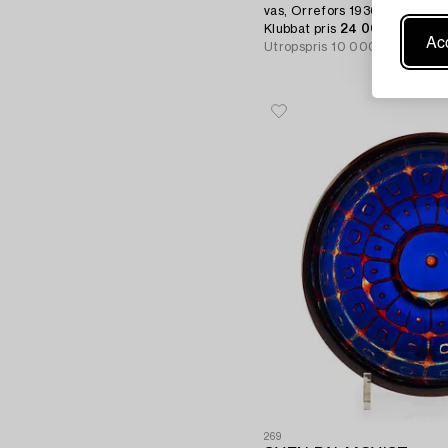
vas, Orrefors 1930-tal.
Klubbat pris
24 000 SEK
Acc
Utropspris
10 000 - 15 000 
269