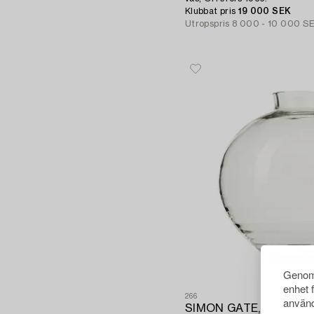
Klubbat pris
19 000 SEK
Utropspris
8 000 - 10 000 S
Genom 
enhet 
266
använd
SIMON GATE,