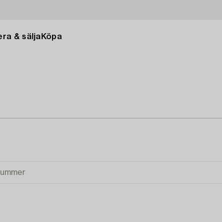
ra & sälja
Köpa