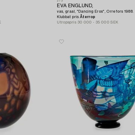
273
EVA ENGLUND,
vas, graal, "Dancing Eros", Orrefors 1988.
Klubbat pris
Återrop
K
Utropspris
30 000 - 35 000 SEK