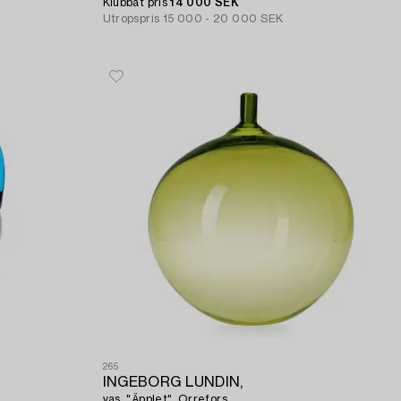
Klubbat pris
14 000 SEK
Utropspris
15 000 - 20 000 SEK
265
INGEBORG LUNDIN,
vas, "Äpplet", Orrefors.