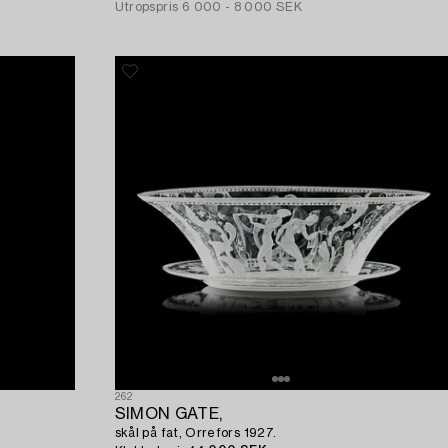
Utropspris
6 000 - 8 000 SEK
262
SIMON GATE,
skål på fat, Orrefors 1927.