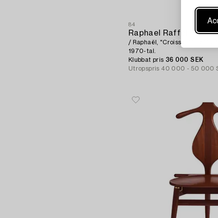
Acc
84
Raphael Raffel
/ Raphaël, "Croissant", soffa,
1970-tal.
Klubbat pris
36 000 SEK
Utropspris
40 000 - 50 000