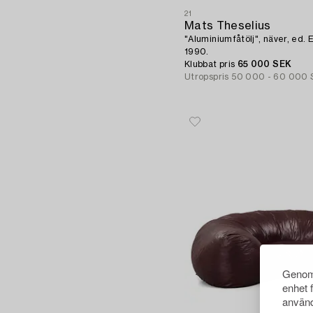
21
Mats Theselius
"Aluminiumfåtölj", näver, ed. 
1990.
Klubbat pris
65 000 SEK
Utropspris
50 000 - 60 000
Genom 
enhet 
använd