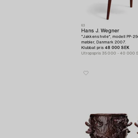
63
Hans J. Wegner
"Jakkens hvile", modell PP-250
møbler, Danmark 2007.
Klubbat pris
48 000 SEK
Utropspris
35 000 - 40 000 