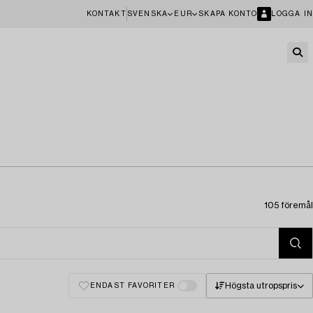
KONTAKT
SVENSKA
EUR
SKAPA KONTO
LOGGA IN
105 föremål
Högsta utropspris
ENDAST FAVORITER