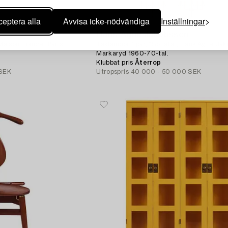
eptera alla
Avvisa icke-nödvändiga
Inställningar
17
Hans-Agne Jakobsson
 Maison Honoré, Paris
Taklampor 1 par, "Sonata", Hans Agne Jak
Markaryd 1960-70-tal.
Klubbat pris
Återrop
 SEK
Utropspris
40 000 - 50 000 SEK