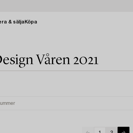
ra & sälja
Köpa
esign Våren 2021
1
2