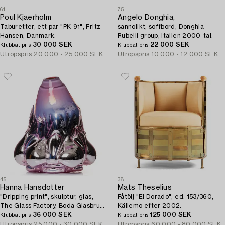
61
75
Poul Kjaerholm
Angelo Donghia,
Taburetter, ett par "PK-91", Fritz
sannolikt, soffbord, Donghia
Hansen, Danmark.
Rubelli group, Italien 2000-tal.
30 000 SEK
22 000 SEK
Klubbat pris
Klubbat pris
Utropspris
20 000 - 25 000 SEK
Utropspris
10 000 - 12 000 SEK
45
38
Hanna Hansdotter
Mats Theselius
"Dripping print", skulptur, glas,
Fåtölj "El Dorado", ed. 153/360,
The Glass Factory, Boda Glasbruk,
Källemo efter 2002.
2018.
36 000 SEK
125 000 SEK
Klubbat pris
Klubbat pris
Utropspris
25 000 - 30 000 SEK
Utropspris
60 000 - 80 000 SEK