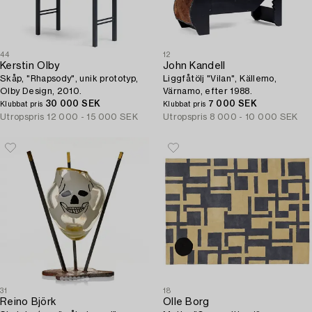
44
12
Kerstin Olby
John Kandell
Skåp, "Rhapsody", unik prototyp,
Liggfåtölj "Vilan", Källemo,
Olby Design, 2010.
Värnamo, efter 1988.
30 000 SEK
7 000 SEK
Klubbat pris
Klubbat pris
Utropspris
12 000 - 15 000 SEK
Utropspris
8 000 - 10 000 SEK
31
18
Reino Björk
Olle Borg