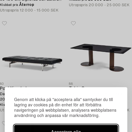
på etikett på baksidan: Ruth
Återrop
Utropspris
20 000 - 25 000 SEK
Klubbat pris
Malinowski 1989.
Utropspris
12 000 - 15 000 SEK
60
88
Poul Kjaerholm
Tobia Scarpa
Dagbädd, "PK-80", Fritz Hansen
& Afra Scarpa, matbord, Poggi,
Genom att klicka på "acceptera alla" samtycker du till
2013.
Italien 1970-tal.
lagring av cookies på din enhet för att förbättra
80 000 SEK
Återrop
Klubbat pris
Klubbat pris
navigeringen på webbplatsen, analysera webbplatsens
Utropspris
50 000 - 75 000 SEK
Utropspris
20 000 - 25 000 SEK
användning och anpassa vår marknadsföring.
Acceptera alla