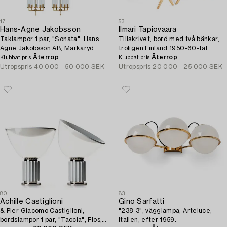
17
53
Hans-Agne Jakobsson
Ilmari Tapiovaara
Taklampor 1 par, "Sonata", Hans
Tillskrivet, bord med två bänkar,
Agne Jakobsson AB, Markaryd
troligen Finland 1950-60-tal.
1960-70-tal.
Återrop
Återrop
Klubbat pris
Klubbat pris
Utropspris
40 000 - 50 000 SEK
Utropspris
20 000 - 25 000 SEK
80
83
Achille Castiglioni
Gino Sarfatti
& Pier Giacomo Castiglioni,
"238-3", vägglampa, Arteluce,
bordslampor 1 par, "Taccia", Flos,
Italien, efter 1959.