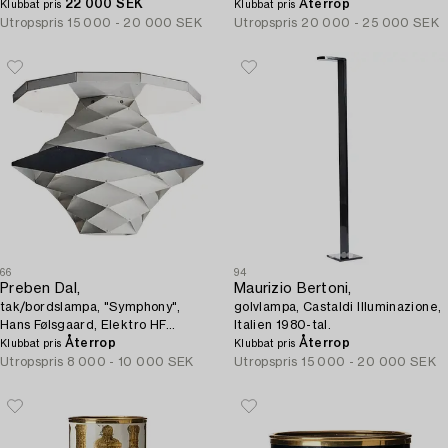
Italien efter 1962.
22 000 SEK
Återrop
Klubbat pris
Klubbat pris
Utropspris
15 000 - 20 000 SEK
Utropspris
20 000 - 25 000 SEK
66
94
Preben Dal,
Maurizio Bertoni,
tak/bordslampa, "Symphony",
golvlampa, Castaldi Illuminazione,
Hans Følsgaard, Elektro HF
Italien 1980-tal.
Belysning, Danmark 1960-tal.
Återrop
Återrop
Klubbat pris
Klubbat pris
Utropspris
8 000 - 10 000 SEK
Utropspris
15 000 - 20 000 SEK