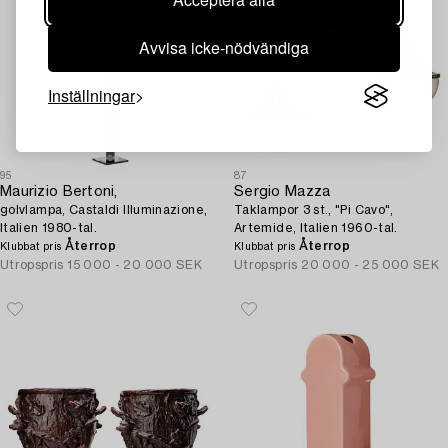
Avvisa icke-nödvändiga
Inställningar
95
87
Maurizio Bertoni,
Sergio Mazza
golvlampa, Castaldi Illuminazione,
Taklampor 3 st., "Pi Cavo",
Italien 1980-tal.
Artemide, Italien 1960-tal.
Återrop
Återrop
Klubbat pris
Klubbat pris
Utropspris
15 000 - 20 000 SEK
Utropspris
20 000 - 25 000 SEK