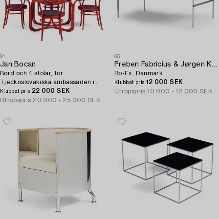
91
65
Jan Bocan
Preben Fabricius & Jørgen Kastholm soffbord modell "BO-551",
Bord och 4 stolar, för
Bo-Ex, Danmark.
Tjeckoslovakiska ambassaden i
12 000 SEK
Klubbat pris
Stockholm 1972, tillverkat av
22 000 SEK
Utropspris
10 000 - 12 000 SEK
Klubbat pris
Thonet.
Utropspris
20 000 - 25 000 SEK