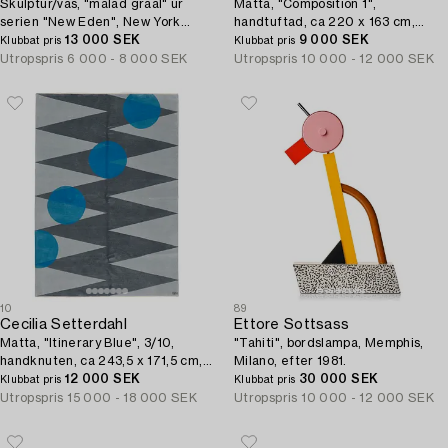
Skulptur/vas, "målad graal" ur
Matta, "Composition 1",
serien "New Eden", New York
handtuftad, ca 220 x 163 cm,
Experimental Glass Workshop,
13 000 SEK
signerad Olle Borg EA 2/3 på
9 000 SEK
Klubbat pris
Klubbat pris
USA 1990-tal.
baksidans ena etikett.
Utropspris
6 000 - 8 000 SEK
Utropspris
10 000 - 12 000 SEK
10
89
Cecilia Setterdahl
Ettore Sottsass
Matta, "Itinerary Blue", 3/10,
"Tahiti", bordslampa, Memphis,
handknuten, ca 243,5 x 171,5 cm,
Milano, efter 1981.
Carpets CC Dubai.
12 000 SEK
30 000 SEK
Klubbat pris
Klubbat pris
Utropspris
15 000 - 18 000 SEK
Utropspris
10 000 - 12 000 SEK