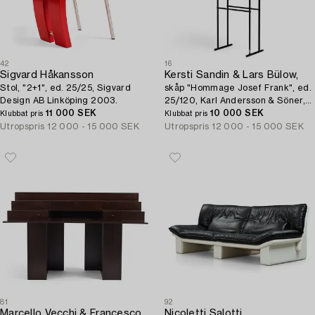
42
16
Sigvard Håkansson
Kersti Sandin & Lars Bülow,
Stol, "2+1", ed. 25/25, Sigvard
skåp "Hommage Josef Frank", ed.
Design AB Linköping 2003.
25/120, Karl Andersson & Söner,
11 000 SEK
Huskvarna 1985.
10 000 SEK
Klubbat pris
Klubbat pris
Utropspris
12 000 - 15 000 SEK
Utropspris
12 000 - 15 000 SEK
81
92
Marcello Vecchi & Francesco Trabucco,
Nicoletti Salotti,