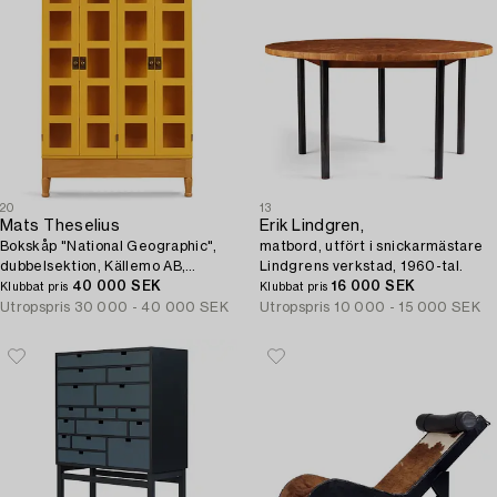
20
13
Mats Theselius
Erik Lindgren,
Bokskåp "National Geographic",
matbord, utfört i snickarmästare
dubbelsektion, Källemo AB,
Lindgrens verkstad, 1960-tal.
Värnamo, nr 76 och 77.
40 000 SEK
16 000 SEK
Klubbat pris
Klubbat pris
Utropspris
30 000 - 40 000 SEK
Utropspris
10 000 - 15 000 SEK