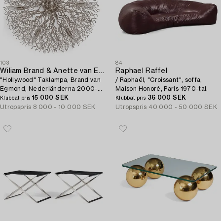
103
84
Wiliam Brand & Anette van Egmond,
Raphael Raffel
"Hollywood" Taklampa, Brand van
/ Raphaël, "Croissant", soffa,
Egmond, Nederländerna 2000-
Maison Honoré, Paris 1970-tal.
tal.
15 000 SEK
36 000 SEK
Klubbat pris
Klubbat pris
Utropspris
8 000 - 10 000 SEK
Utropspris
40 000 - 50 000 SEK