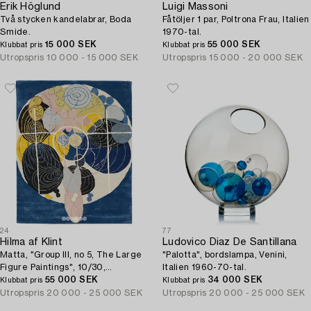
Erik Höglund
Luigi Massoni
Två stycken kandelabrar, Boda
Fåtöljer 1 par, Poltrona Frau, Italien
Smide.
1970-tal.
15 000 SEK
55 000 SEK
Klubbat pris
Klubbat pris
Utropspris
10 000 - 15 000 SEK
Utropspris
15 000 - 20 000 SEK
24
77
Hilma af Klint
Ludovico Diaz De Santillana
Matta, "Group III, no 5, The Large
"Palotta", bordslampa, Venini,
Figure Paintings", 10/30,
Italien 1960-70-tal.
handtuftad, ca 201 x 162,5 cm.
55 000 SEK
34 000 SEK
Klubbat pris
Klubbat pris
Utropspris
20 000 - 25 000 SEK
Utropspris
20 000 - 25 000 SEK