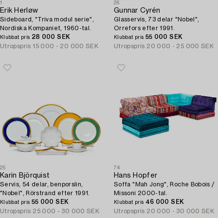
1
26
Erik Herløw
Gunnar Cyrén
Sideboard, "Triva modul serie",
Glasservis, 73 delar "Nobel",
Nordiska Kompaniet, 1960-tal.
Orrefors efter 1991.
28 000 SEK
55 000 SEK
Klubbat pris
Klubbat pris
Utropspris
15 000 - 20 000 SEK
Utropspris
20 000 - 25 000 SEK
25
74
Karin Björquist
Hans Hopfer
Servis, 54 delar, benporslin,
Soffa "Mah Jong", Roche Bobois /
"Nobel", Rörstrand efter 1991.
Missoni 2000-tal.
55 000 SEK
46 000 SEK
Klubbat pris
Klubbat pris
Utropspris
25 000 - 30 000 SEK
Utropspris
20 000 - 30 000 SEK