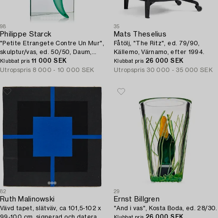
98
35
Philippe Starck
Mats Theselius
"Petite Etrangete Contre Un Mur",
Fåtölj, "The Ritz", ed. 79/90,
skulptur/vas, ed. 50/50, Daum,
Källemo, Värnamo, efter 1994.
Nancy, Frankrike, 1980-tal.
11 000 SEK
26 000 SEK
Klubbat pris
Klubbat pris
Utropspris
8 000 - 10 000 SEK
Utropspris
30 000 - 35 000 SEK
82
29
Ruth Malinowski
Ernst Billgren
Vävd tapet, slätväv, ca 101,5-102 x
"And i vas", Kosta Boda, ed. 28/30.
99-100 cm, signerad och daterad
26 000 SEK
Klubbat pris