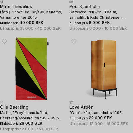
51
59
Mats Theselius
Poul Kjaerholm
Fåtölj, "Inox", ed. 32/199, Källemo,
Satsbord, "PK-71", 3 delar,
Värnamo efter 2015.
sannolikt E Kold Christensen,
110 000 SEK
Danmark.
8 000 SEK
Klubbat pris
Klubbat pris
Utropspris
35 000 - 40 000 SEK
Utropspris
8 000 - 10 000 SEK
14
37
Olle Baertling
Love Arbén
Matta, "Erey", handtuftad,
"Ono" skåp, Lammhults 1995.
Baertling/Asplund, ca 199 x 99,5
22 000 SEK
Klubbat pris
cm.
26 000 SEK
Utropspris
12 000 - 15 000 SEK
Klubbat pris
Utropspris
12 000 - 15 000 SEK