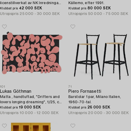
licenstillverkat av NK Inredningar
Källemo, efter 1991.
1966.
42 000 SEK
80 000 SEK
Klubbat pris
Klubbat pris
Utropspris
25 000 - 30 000 SEK
Utropspris
50 000 - 75 000 SEK
101
71
Lukas Göthman
Piero Fornasetti
Matta , handtuftad, "Drifters and
Barstolar 1 par, Milano Italien,
lovers longing dreaming", 1/25, ca
1960-70-tal.
218-238 x 140-160 cm.
19 000 SEK
26 000 SEK
Klubbat pris
Klubbat pris
Utropspris
10 000 - 12 000 SEK
Utropspris
20 000 - 30 000 SEK