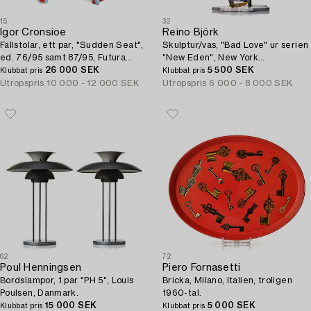
15
32
Igor Cronsioe
Reino Björk
Fällstolar, ett par, "Sudden Seat",
Skulptur/vas, "Bad Love" ur serien
ed. 76/95 samt 87/95, Futura
"New Eden", New York
Gallery, Stockholm 1983.
26 000 SEK
Experimental Glass Workshop,
5 500 SEK
Klubbat pris
Klubbat pris
USA 1990.
Utropspris
10 000 - 12 000 SEK
Utropspris
6 000 - 8 000 SEK
62
72
Poul Henningsen
Piero Fornasetti
Bordslampor, 1 par "PH 5", Louis
Bricka, Milano, Italien, troligen
Poulsen, Danmark.
1960-tal.
15 000 SEK
5 000 SEK
Klubbat pris
Klubbat pris