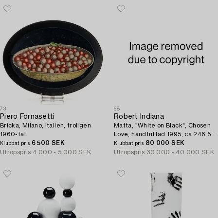
73
58
Piero Fornasetti
Robert Indiana
Bricka, Milano, Italien, troligen
Matta, "White on Black", Chosen
1960-tal.
Love, handtuftad 1995, ca 246,5 x
6 500 SEK
245,5 cm, Robert Indiana.
80 000 SEK
Klubbat pris
Klubbat pris
Utropspris
4 000 - 5 000 SEK
Utropspris
30 000 - 40 000 SEK