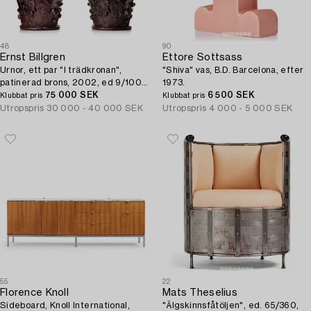
48
90
Ernst Billgren
Ettore Sottsass
Urnor, ett par "I trädkronan",
"Shiva" vas, B.D. Barcelona, efter
patinerad brons, 2002, ed 9/100
1973.
samt 10/100.
75 000 SEK
6 500 SEK
Klubbat pris
Klubbat pris
Utropspris
30 000 - 40 000 SEK
Utropspris
4 000 - 5 000 SEK
55
22
Florence Knoll
Mats Theselius
Sideboard, Knoll International,
"Älgskinnsfåtöljen", ed. 65/360,