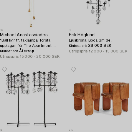
97
9
Michael Anastassiades
Erik Höglund
"Ball light", taklampa, första
Ljuskrona, Boda Smide.
upplagan för The Apartment i
28 000 SEK
Klubbat pris
Köpenhamn, London 2012.
Återrop
Utropspris
12 000 - 15 000 SEK
Klubbat pris
Utropspris
15 000 - 20 000 SEK
8
76