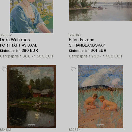
856502
862069
Dora Wahlroos
Ellen Favorin
PORTRÄTT AV DAM.
STRANDLANDSKAP.
1 250 EUR
1 901 EUR
Klubbat pris
Klubbat pris
Utropspris
1 000 - 1 500 EUR
Utropspris
1 200 - 1 400 EUR
854512
832774