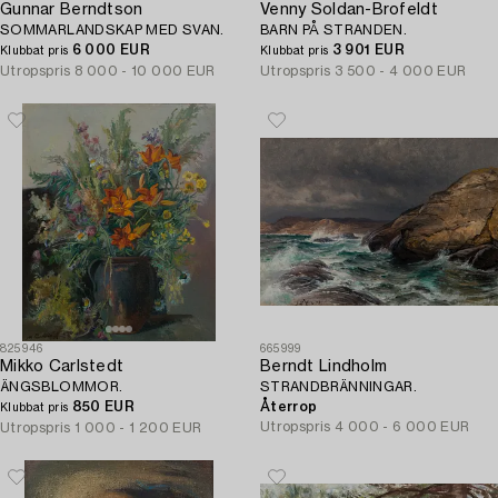
Gunnar Berndtson
Venny Soldan-Brofeldt
SOMMARLANDSKAP MED SVAN.
BARN PÅ STRANDEN.
6 000 EUR
3 901 EUR
Klubbat pris
Klubbat pris
Utropspris
8 000 - 10 000 EUR
Utropspris
3 500 - 4 000 EUR
825946
665999
Mikko Carlstedt
Berndt Lindholm
ÄNGSBLOMMOR.
STRANDBRÄNNINGAR.
850 EUR
Återrop
Klubbat pris
Utropspris
4 000 - 6 000 EUR
Utropspris
1 000 - 1 200 EUR