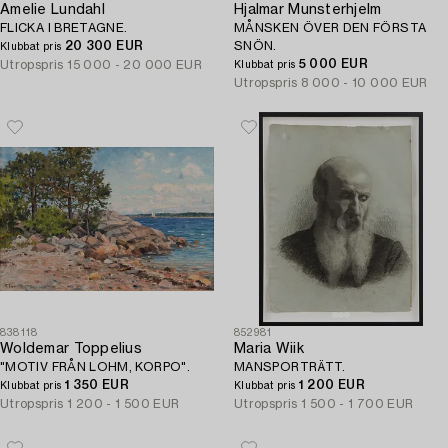
Amelie Lundahl
Hjalmar Munsterhjelm
FLICKA I BRETAGNE.
MÅNSKEN ÖVER DEN FÖRSTA
20 300 EUR
SNÖN.
Klubbat pris
5 000 EUR
Utropspris
15 000 - 20 000 EUR
Klubbat pris
Utropspris
8 000 - 10 000 EUR
838118
852981
Woldemar Toppelius
Maria Wiik
"MOTIV FRÅN LOHM, KORPO".
MANSPORTRÄTT.
1 350 EUR
1 200 EUR
Klubbat pris
Klubbat pris
Utropspris
1 200 - 1 500 EUR
Utropspris
1 500 - 1 700 EUR