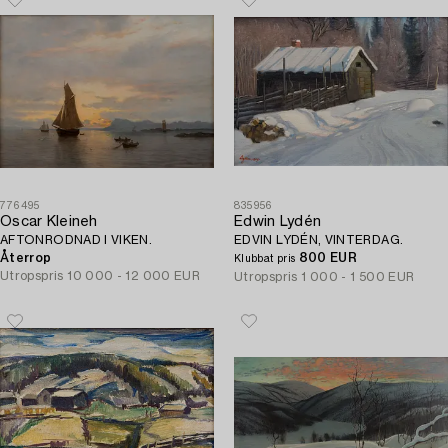
776495
835956
Oscar Kleineh
Edwin Lydén
AFTONRODNAD I VIKEN.
EDVIN LYDÉN, VINTERDAG.
Återrop
800 EUR
Klubbat pris
Utropspris
10 000 - 12 000 EUR
Utropspris
1 000 - 1 500 EUR