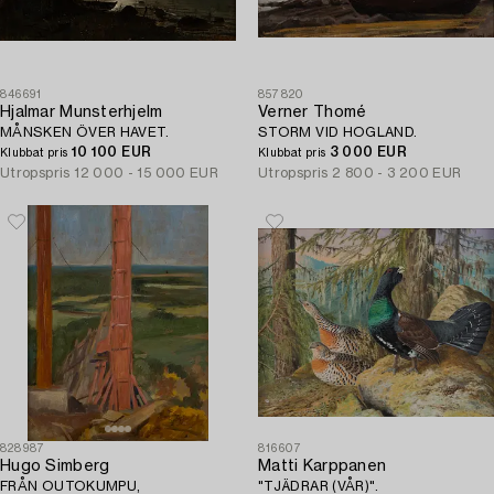
846691
857820
Hjalmar Munsterhjelm
Verner Thomé
MÅNSKEN ÖVER HAVET.
STORM VID HOGLAND.
10 100 EUR
3 000 EUR
Klubbat pris
Klubbat pris
Utropspris
12 000 - 15 000 EUR
Utropspris
2 800 - 3 200 EUR
828987
816607
Hugo Simberg
Matti Karppanen
FRÅN OUTOKUMPU,
"TJÄDRAR (VÅR)".