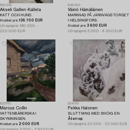
860536
846400
Akseli Gallen-Kallela
Väinö Hämäläinen
KATT OCH HUND.
MARKNAD PÅ JÄRNVÄGSTORGET
136 700 EUR
I HELSINGFORS.
Klubbat pris
3 600 EUR
Utropspris
180 000 -
Klubbat pris
220 000 EUR
Utropspris
5 000 - 6 000 EUR
822910
824315
Marcus Collin
Pekka Halonen
VATTENBÄRERSKA I
SLUTTNING MED SNÖIG EN.
SKYMNINGEN.
Återrop
2 000 EUR
Utropspris
22 000 - 25 000 EUR
Klubbat pris
Utropspris
3 000 - 3 500 EUR