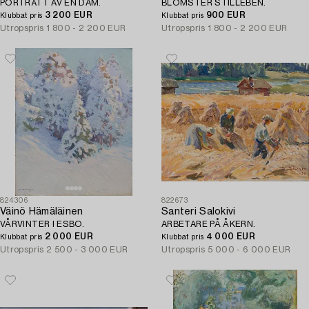
PORTRÄTT AV EN DAM.
BLOMSTER STILLEBEN.
3 200 EUR
900 EUR
Klubbat pris
Klubbat pris
Utropspris
1 800 - 2 200 EUR
Utropspris
1 800 - 2 200 EUR
824306
822673
Väinö Hämäläinen
Santeri Salokivi
VÅRVINTER I ESBO.
ARBETARE PÅ ÅKERN.
2 000 EUR
4 000 EUR
Klubbat pris
Klubbat pris
Utropspris
2 500 - 3 000 EUR
Utropspris
5 000 - 6 000 EUR