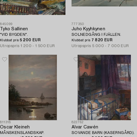
845099
777350
Tyko Sallinen
Juho Kyyhkynen
"VID BYGDEN".
SOLNEDGÅNG I FJÄLLEN.
5 200 EUR
7 820 EUR
Klubbat pris
Klubbat pris
Utropspris
1 200 - 1 500 EUR
Utropspris
5 000 - 7 000 EUR
811318
822762
Oscar Kleineh
Alvar Cawén
MÅNSKENSLANDSKAP.
SOVANDE BARN (KASERNGÅRD).