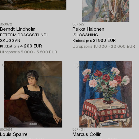
853972
837522
Berndt Lindholm
Pekka Halonen
EFTERMIDDAGSSTUND I
ISLOSSNING.
SKUGGAN.
21 900 EUR
Klubbat pris
4 200 EUR
Utropspris
18 000 - 22 000 EUR
Klubbat pris
Utropspris
5 000 - 5 500 EUR
852584
857401
Louis Sparre
Marcus Collin