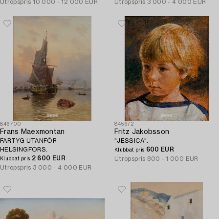
Utropspris
10 000 - 12 000 EUR
Utropspris
3 000 - 4 000 EUR
846700
845672
Frans Maexmontan
Fritz Jakobsson
FARTYG UTANFÖR
"JESSICA".
HELSINGFORS.
600 EUR
Klubbat pris
2 600 EUR
Utropspris
800 - 1 000 EUR
Klubbat pris
Utropspris
3 000 - 4 000 EUR