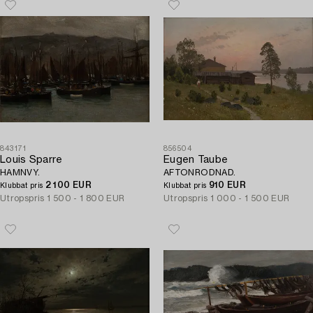
843171
856504
Louis Sparre
Eugen Taube
HAMNVY.
AFTONRODNAD.
2 100 EUR
910 EUR
Klubbat pris
Klubbat pris
Utropspris
1 500 - 1 800 EUR
Utropspris
1 000 - 1 500 EUR