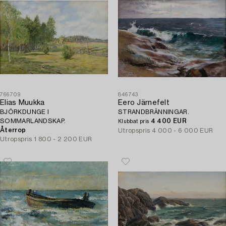
766709
846743
Elias Muukka
Eero Järnefelt
BJÖRKDUNGE I
STRANDBRÄNNINGAR.
SOMMARLANDSKAP.
4 400 EUR
Klubbat pris
Återrop
Utropspris
4 000 - 6 000 EUR
Utropspris
1 800 - 2 200 EUR