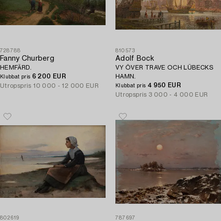
728788
810573
Fanny Churberg
Adolf Bock
HEMFÄRD.
VY ÖVER TRAVE OCH LÜBECKS
6 200 EUR
HAMN.
Klubbat pris
4 950 EUR
Utropspris
10 000 - 12 000 EUR
Klubbat pris
Utropspris
3 000 - 4 000 EUR
802619
787697