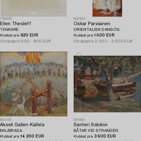
799636
822657
Ellen Thesleff
Oskar Parviainen
TÄNKARE.
ORIENTALISK DANSÖS.
920 EUR
1 500 EUR
Klubbat pris
Klubbat pris
Utropspris
600 - 800 EUR
Utropspris
2 000 - 3 000 EUR
805191
811881
Akseli Gallen-Kallela
Santeri Salokivi
MAJBRASA.
BÅTAR VID STRANDEN.
14 200 EUR
3 600 EUR
Klubbat pris
Klubbat pris