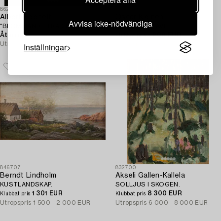
862642
811364
Albert Edelfelt
Oscar Kleineh
Avvisa icke-nödvändiga
"BLOMMANDE TRÄD PÅ HAIKO".
FARTYG PÅ HAVET.
Återrop
5 200 EUR
Klubbat pris
Utropspris
50 000 - 70 000 EUR
Utropspris
9 000 - 12 000 EUR
Inställningar
846707
832700
Berndt Lindholm
Akseli Gallen-Kallela
KUSTLANDSKAP.
SOLLJUS I SKOGEN.
1 301 EUR
8 300 EUR
Klubbat pris
Klubbat pris
Utropspris
1 500 - 2 000 EUR
Utropspris
6 000 - 8 000 EUR