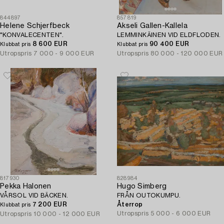
844897
857819
Helene Schjerfbeck
Akseli Gallen-Kallela
"KONVALECENTEN".
LEMMINKÄINEN VID ELDFLODEN.
8 600 EUR
90 400 EUR
Klubbat pris
Klubbat pris
Utropspris
7 000 - 9 000 EUR
Utropspris
80 000 - 120 000 EUR
817930
828984
Pekka Halonen
Hugo Simberg
VÅRSOL VID BÄCKEN.
FRÅN OUTOKUMPU.
7 200 EUR
Återrop
Klubbat pris
Utropspris
5 000 - 6 000 EUR
Utropspris
10 000 - 12 000 EUR