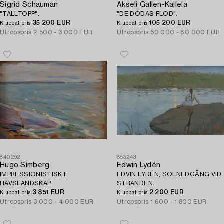
Sigrid Schauman
Akseli Gallen-Kallela
"TALLTOPP".
"DE DÖDAS FLOD".
35 200 EUR
105 200 EUR
Klubbat pris
Klubbat pris
Utropspris
2 500 - 3 000 EUR
Utropspris
50 000 - 60 000 EUR
840292
853243
Hugo Simberg
Edwin Lydén
IMPRESSIONISTISKT
EDVIN LYDÉN, SOLNEDGÅNG VID
HAVSLANDSKAP.
STRANDEN.
3 851 EUR
2 200 EUR
Klubbat pris
Klubbat pris
Utropspris
3 000 - 4 000 EUR
Utropspris
1 600 - 1 800 EUR