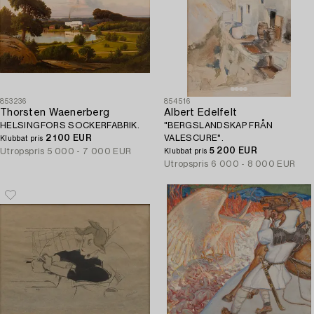
853236
854516
Thorsten Waenerberg
Albert Edelfelt
HELSINGFORS SOCKERFABRIK.
"BERGSLANDSKAP FRÅN
2 100 EUR
VALESCURE".
Klubbat pris
5 200 EUR
Utropspris
5 000 - 7 000 EUR
Klubbat pris
Utropspris
6 000 - 8 000 EUR