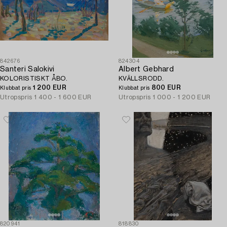
842676
824304
Santeri Salokivi
Albert Gebhard
KOLORISTISKT ÅBO.
KVÄLLSRODD.
1 200 EUR
800 EUR
Klubbat pris
Klubbat pris
Utropspris
1 400 - 1 600 EUR
Utropspris
1 000 - 1 200 EUR
820941
818830