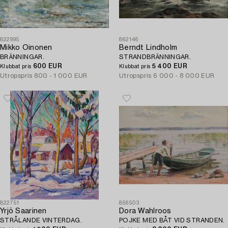
822995
862146
Mikko Oinonen
Berndt Lindholm
BRÄNNINGAR.
STRANDBRÄNNINGAR.
600 EUR
5 400 EUR
Klubbat pris
Klubbat pris
Utropspris
800 - 1 000 EUR
Utropspris
6 000 - 8 000 EUR
822751
856503
Yrjö Saarinen
Dora Wahlroos
STRÅLANDE VINTERDAG.
POJKE MED BÅT VID STRANDEN.